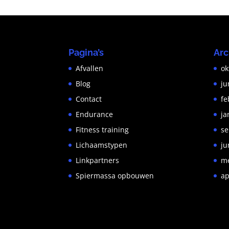
Pagina’s
Arc
Afvallen
ok
Blog
ju
Contact
fe
Endurance
ja
Fitness training
se
Lichaamstypen
ju
Linkpartners
me
Spiermassa opbouwen
ap