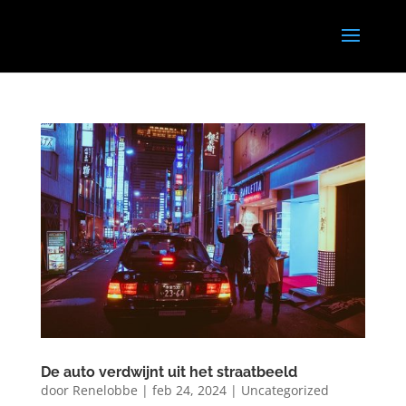
De auto verdwijnt uit het straatbeeld
door
Renelobbe
|
feb 24, 2024
|
Uncategorized